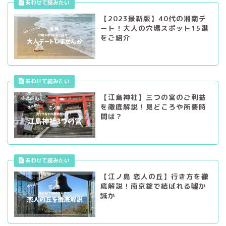
【2023最新版】40代の湘南デ
ート！大人の穴場スポット15選
をご紹介
【江島神社】三つの宮のご利益
を徹底解説！見どころや所要時
間は？
【江ノ島 恋人の丘】行き方を徹
底解説！南京錠で結ばれる噓か
誠か