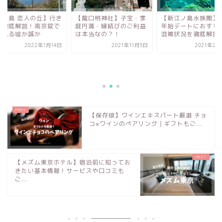
龍口明神社】子宝・家
【新江ノ島水族館】年末
【江ノ島 恋人の丘】
円満・縁結びのご利益
年始デートにおすすめ！
方を徹底解説！南京
本当なの？！
混雑状況を徹底解説
結ばれる噓か誠か
2021年11月5日
2021年2月22日
2022年1
【保存版】ワインエキスパート厳選 チョ
コ×ワインのペアリング｜ギフトもご...
【メズム東京ホテル】宿泊前に知ってお
きたい基本情報！サービスや口コミも
ご...