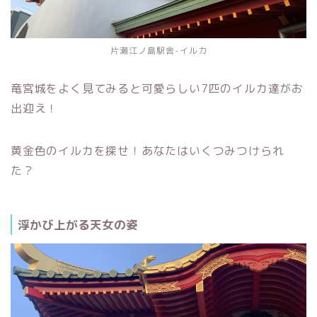
片瀬江ノ島駅舎-イルカ
竜宮城をよく見てみると可愛らしい7匹のイルカ達がお
出迎え！
黄金色のイルカを探せ！あなたはいくつみつけられ
た？
浮かび上がる天女の姿