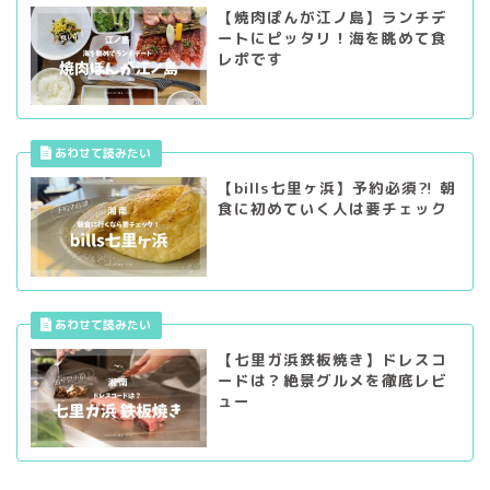
【焼肉ぽんが江ノ島】ランチデ
ートにピッタリ！海を眺めて食
レポです
【bills七里ヶ浜】予約必須⁈ 朝
食に初めていく人は要チェック
【七里ガ浜鉄板焼き】ドレスコ
ードは？絶景グルメを徹底レビ
ュー