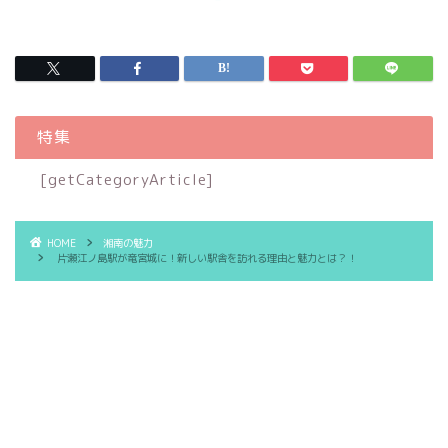
特集
[getCategoryArticle]
HOME
湘南の魅力
片瀬江ノ島駅が竜宮城に！新しい駅舎を訪れる理由と魅力とは？！