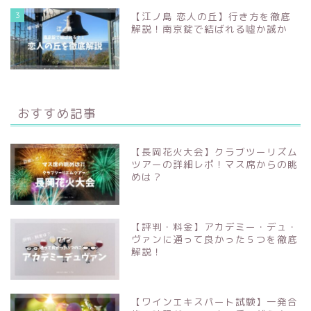
3
【江ノ島 恋人の丘】行き方を徹底
解説！南京錠で結ばれる噓か誠か
おすすめ記事
【長岡花火大会】クラブツーリズム
ツアーの詳細レポ！マス席からの眺
めは？
【評判・料金】アカデミー・デュ・
ヴァンに通って良かった５つを徹底
解説！
【ワインエキスパート試験】一発合