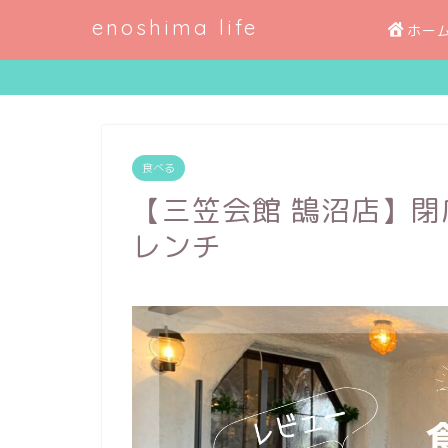
enoshima life
ホー
食べる
【三笠会館 鵠沼店】
レンチ