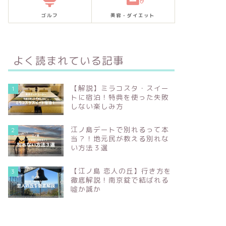
ゴルフ
美容・ダイエット
よく読まれている記事
【解説】ミラコスタ・スイー
1
トに宿泊！特典を使った失敗
しない楽しみ方
江ノ島デートで別れるって本
2
当？！地元民が教える別れな
い方法３選
【江ノ島 恋人の丘】行き方を
3
徹底解説！南京錠で結ばれる
噓か誠か