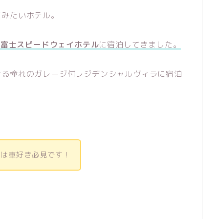
てみたいホテル。
た
富士スピードウェイホテル
に宿泊してきました。
せる憧れのガレージ付レジデンシャルヴィラに宿泊
ルは車好き必見です！