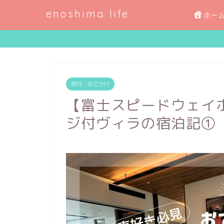
enoshima life
ホー
旅行・おでかけ
【富士スピードウェイ
ジ付ヴィラの宿泊記①