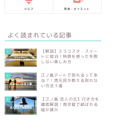
ゴルフ
美容・ダイエット
よく読まれている記事
【解説】ミラコスタ・スイー
1
トに宿泊！特典を使った失敗
しない楽しみ方
江ノ島デートで別れるって本
2
当？！地元民が教える別れな
い方法３選
【江ノ島 恋人の丘】行き方を
3
徹底解説！南京錠で結ばれる
噓か誠か