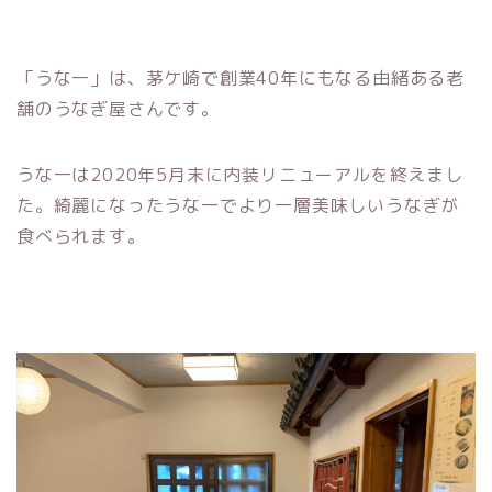
「うな一」
は、茅ケ崎で
創業
40
年
にもなる由緒ある老
舗のうなぎ屋さんです。
うな一は
2020
年
5
月末に内装リニューアルを終えまし
た。綺麗になったうな一でより一層美味しいうなぎが
食べられます。