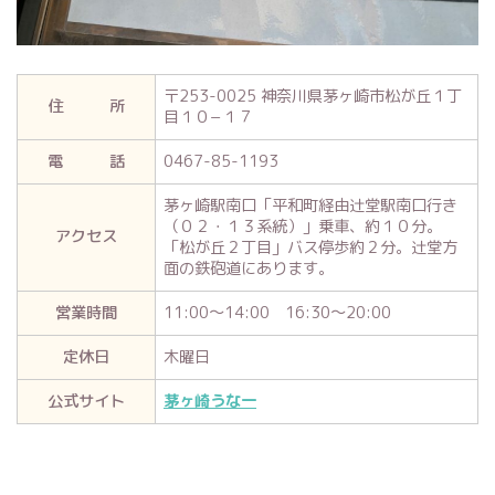
〒
253-0025
神奈川県茅ヶ崎市松が丘１丁
住 所
目１０
−
１７
電 話
0467-85-1193
茅ヶ崎駅南口「平和町経由辻堂駅南口行き
（０２・１３系統）」乗車、約１０分。
アクセス
「松が丘２丁目」バス停歩約２分。辻堂方
面の鉄砲道にあります。
営業時間
11:00
～
14:00
16:30
～
20:00
定休日
木曜日
公式サイト
茅ヶ崎うな一