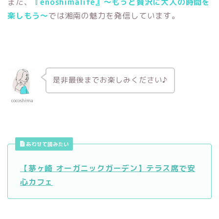
また、
『
enoshimalife
』〜もっと贅沢に大人の時間を
楽しもう〜
では湘南の魅力を発信しています。
是非最後までお楽しみください♪
cocoshima
あわせて読みたい
【茅ヶ崎 オーガニックガーデン】テラス席で安
心カフェ