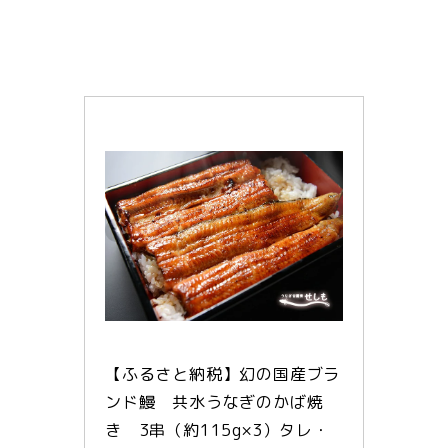
【ふるさと納税】幻の国産ブラ
ンド鰻　共水うなぎのかば焼
き　3串（約115g×3）タレ・