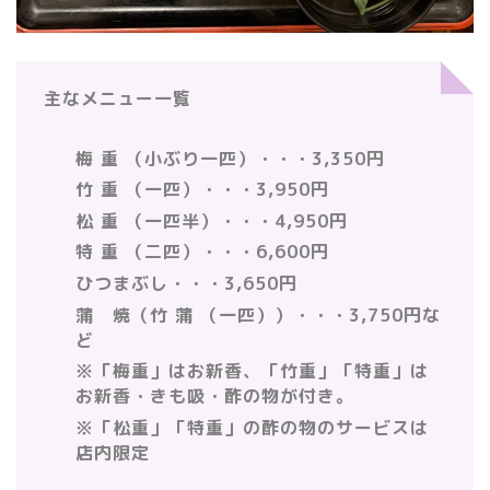
主なメニュー一覧
梅
重
（小ぶり一匹）・・・
3,350
円
竹
重
（一匹）・・・
3,950
円
松
重
（一匹半）・・・
4,950
円
特
重
（二匹）・・・
6,600
円
ひつまぶし・・・
3,650
円
蒲 焼（竹
蒲
（一匹））・・・
3,750
円な
ど
※
「梅重」はお新香、「竹重」「特重」は
お新香・きも吸・酢の物が付き。
※
「松重」「特重」の酢の物のサービスは
店内限定